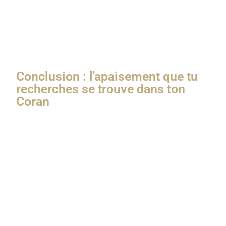
prend l’habitude de te les rappeler et de les lire dans
les moments de doute, ou tu sens que tu commences
à perdre pied.
Conclusion : l'apaisement que tu
recherches se trouve dans ton
Coran
On a tendance à chercher l’apaisement partout, sauf au
bon endroit. Pourtant, la lecture des Ayat As Sakina
permet d’apaiser tout coeur tourmenté et toute âme
angoissée. Elles nous rappellent qu’Allah est au
commande de toutes nos affaires, et nous permette
de nous en remettre entièrement à Lui. Qu’Allah nous
couvre de Sa Sakînah et de Sa miséricorde et fasse du
Coran un refuge pour nous à chaque instant de notre