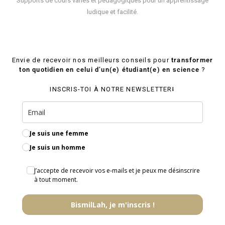
Supports de cours variés et pédagogiques pour un apprentissage
ludique et facilité.
Envie de recevoir nos meilleurs conseils pour
transformer
ton quotidien en celui d’un(e) étudiant(e) en science
?
INSCRIS-TOI À NOTRE NEWSLETTER⭣
Je suis une femme
Je suis un homme
J’accepte de recevoir vos e‑mails et je peux me désinscrire
à tout moment.
BismilLah, je m'inscris !