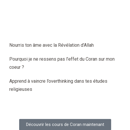
vie ♡
Si cet article t’a plu, les articles suivants devraient
t’intéresser :
Nourris ton âme avec la Révélation d’Allah
Pourquoi je ne ressens pas l’effet du Coran sur mon
coeur ?
Apprend à vaincre l’overthinking dans tes études
religieuses
À bientôt إن شاء الله !
Découvrir les cours de Coran maintenant