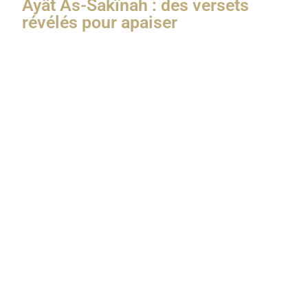
Âyât As-Sakînah : des versets
révélés pour apaiser
Le mot
sakînah
(سكينة) revient plusieurs fois dans le
Coran. Il signifie
paix intérieure, tranquillité, quiétude,
sérénité envoyée par Allah
dans le cœur du croyant.
Les
Âyât As-Sakînah
sont ces versets dans lesquels
Allah relate comment Il a fait descendre cette paix sur
Son Prophète ﷺ et les croyants, dans les moments
les plus difficiles :
Dans la grotte de Thawr, quand le Prophète ﷺ et
Abû Bakr étaient pourchassés.
Lorsque les Compagnons prêtèrent allégeance au
Prophète ﷺ sous l’arbre.
Lors des batailles, alors que tout semblait perdu.