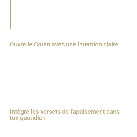
Nul ne mérite d’être adoré excepté Allâh, le Seigneur
des cieux, de la terre et du noble Trône.
«
Rapporté pas Al-Boukhâry n°6345
Ouvre le Coran avec une intention claire
N’ouvre pas ton Coran par habitude ou par
automatisme, mais cherche-y vraiment une
réponse à
tes angoisses
, une
discussion avec ton Seigneur,
un
moyen de
renforcer ta foi
. Ces versets te sont
destinés, alors lis les avec
méditation
et
humilité
.
Intègre les versets de l'apaisement dans
ton quotidien
Récite les dans tes prières, écris les dans un carnet,