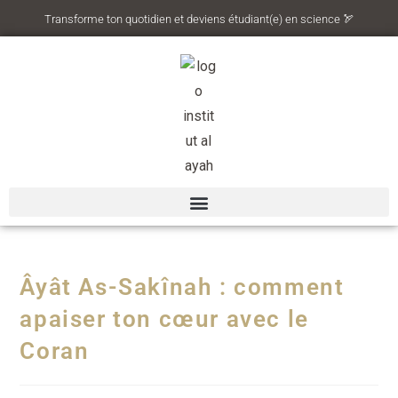
Transforme ton quotidien et deviens étudiant(e) en science 🏹
Âyât As-Sakînah : comment
apaiser ton cœur avec le
Coran