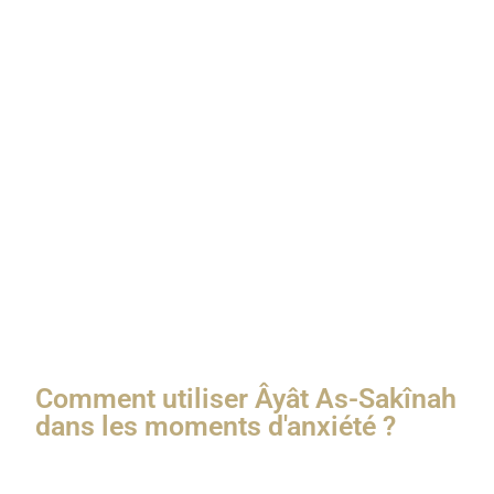
Tu trouveras ces versets dans les sourates suivantes :
Sourate Al-Baqara (v.248)
Sourate At-Tawbah (v.26, 40)
Sourate Al-Fath (v.4, 18, 26)
Chaque verset contient un rappel fort :
l’apaisement
ne vient pas de l’extérieur, mais d’Allah
. Elle descend
dans les cœurs, même en pleine tempête.
Comment utiliser Âyât As-Sakînah
dans les moments d'anxiété ?
Quand ton cœur se serre, que l’inquiétude monte ou