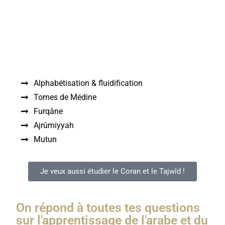
où et quand tu veux
. La solution idéale pour ceux
qui ont un
emploi du temps bien rempli
!
Disponible pour les programmes :
Alphabétisation & fluidification
Tomes de Médine
Furqâne
Ajrûmiyyah
Mutun
Je veux aussi étudier le Coran et le Tajwîd !
On répond à toutes tes questions
sur l'apprentissage de l'arabe et du