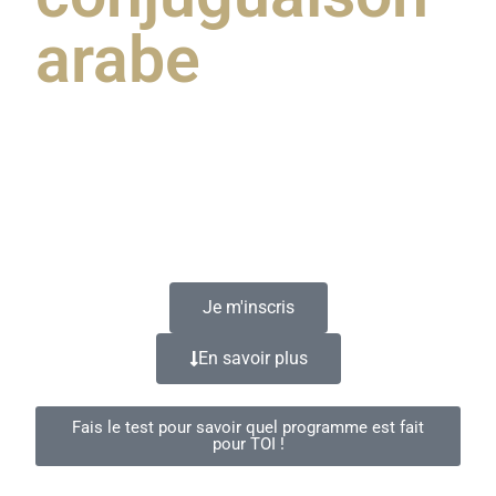
arabe
Étudier la grammaire et la conjugaison arabe
est
essentiel pour bien comprendre, parler et écrire en
arabe. Nos programmes t’accompagnent pas à pas
dans cette démarche.
Je m'inscris
En savoir plus
Fais le test pour savoir quel programme est fait
pour TOI !