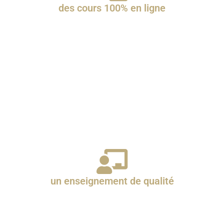
des cours 100% en ligne
Apprends l'arabe et le Coran en ligne, aux
horaires et au rythme que tu choisis. Tu veux
étudier en autonomie ? Les cours en différé sont
disponibles 24h/24 et tu as toute la semaine
pour les visionner et poser toutes tes questions à
ton/ta professeur(e).
un enseignement de qualité
Étudie auprès d'enseignants compétents et
passionnés par l'enseignement de la langue