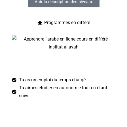
Voir la description des niveaux
Programmes en différé
Cette option est pour toi si …
Tu as un emploi du temps chargé
Tu aimes étudier en autonomie tout en étant
suivi
Visionne le cours envoyée par ton/ta professeur(e)
chaque semaine
et envoie les devoirs sur Telegram
pour recevoir la correction. Tu peux suivre le cours