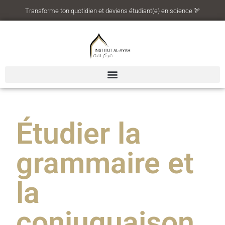
Transforme ton quotidien et deviens étudiant(e) en science 🏹
Étudier la
grammaire et
la
conjuguaison