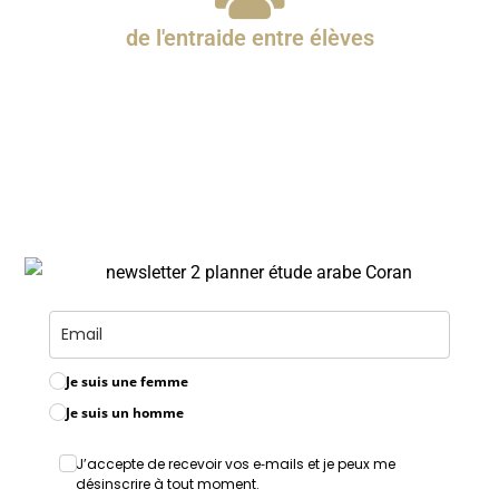
de l'entraide entre élèves
Intègre une communauté d'élèves motivés pour
réviser ensemble et s'entraider. Tu ne te sentiras
plus seul dans ton apprentissage de l'arabe et
du Coran !
Je suis une femme
Je suis un homme
J’accepte de recevoir vos e‑mails et je peux me
désinscrire à tout moment.