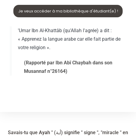
Je veux accéder à ma bibliothèque d'étudiant(e) !
'Umar Ibn Al-Khattâb (qu'Allah l'agrée) a dit :
« Apprenez la langue arabe car elle fait partie de
votre religion ».
(Rapporté par Ibn Abî Chaybah dans son
Musannaf n°26164)
Savais-tu que
Ayah
" (أية) signifie " signe ", "miracle " en