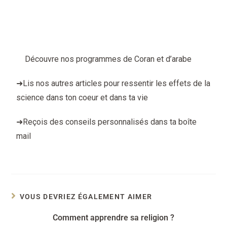
Continue, même quand personne ne le voit.
Continue, parce qu’Allah, Lui, te voit et Il ne laisse
jamais un cœur sincère sans réconfort.
➜
Découvre nos programmes de Coran et d’arabe
➜
Lis nos autres articles pour ressentir les effets de la
science dans ton coeur et dans ta vie
➜
Reçois des conseils personnalisés dans ta boîte
mail
VOUS DEVRIEZ ÉGALEMENT AIMER
Comment apprendre sa religion ?