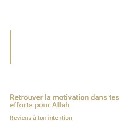
de toi, Allah sait combien tu essayes.
Le Prophète ﷺ a dit :
« Allah ne regarde ni vos corps ni vos visages, mais
Il regarde vos cœurs et vos actions. »
(Traduction rapprochée, Rapporté par Muslim,
n°2564)
C’est ce regard-là qui donne du sens à tes efforts,
même les plus petits.
Retrouver la motivation dans tes
efforts pour Allah
Reviens à ton intention
Quand tu sens la lassitude t’envahir, demande-toi :