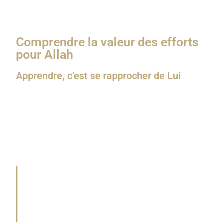
même, elle reste un acte d’amour pour Allah.
Comprendre la valeur des efforts
pour Allah
Apprendre, c’est se rapprocher de Lui
Apprendre la religion, ce n’est pas juste remplir sa tête
de connaissances. C’est une façon d’approcher Allah,
de Le connaître, de L’aimer.
Le Prophète ﷺ a dit :
“Celui qui emprunte un chemin pour rechercher la
science, Allah lui facilite le chemin vers le Paradis.”
(Traduction rapprochée, rapporté par Muslim,
n°2699)