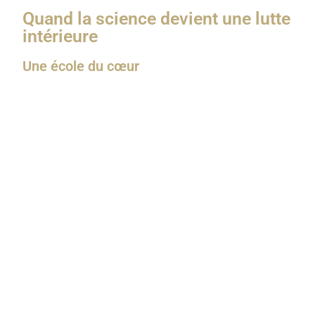
Quand la science devient une lutte
intérieure
Une école du cœur
Apprendre la science religieuse, ce n’est pas
seulement remplir un cahier.
C’est aussi une
éducation du cœur
.
À travers chaque difficulté, Allah t’enseigne quelque
chose :
Quand tu n’arrives pas à te concentrer, Il t’apprend la
persévérance
.
Quand tu te compares aux autres, Il t’enseigne la
sincérité
.