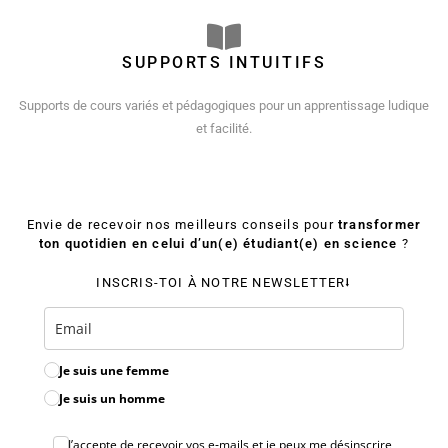
SUPPORTS INTUITIFS
Supports de cours variés et pédagogiques pour un apprentissage ludique
et facilité.
Envie de recevoir nos meilleurs conseils pour
transformer
ton quotidien en celui d’un(e) étudiant(e) en science
?
INSCRIS-TOI À NOTRE NEWSLETTER⭣
Je suis une femme
Je suis un homme
J’accepte de recevoir vos e‑mails et je peux me désinscrire