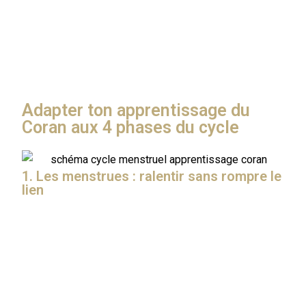
Mais bonne nouvelle : si tu comprends
les quatre
phases de ton cycle
, tu peux apprendre à les utiliser
pour progresser plus sereinement.
Adapter ton apprentissage du
Coran aux 4 phases du cycle
1. Les menstrues : ralentir sans rompre le
lien
Pendant tes règles, ton corps est en mode repos.
C’est une phase où Allah t’a dispensée de certaines
adorations par miséricorde. Tu peux ressentir de la
fatigue, des douleurs, et moins d’entrain… et c’est
normal.