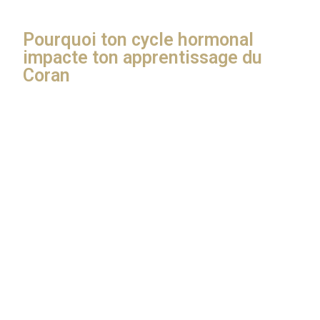
Pourquoi ton cycle hormonal
impacte ton apprentissage du
Coran
Ton corps est rythmé par des phases hormonales qui
se succèdent chaque mois. Elles influencent :
Ton énergie
Ta capacité de mémorisation
Ta motivation
etc
Le problème, c’est qu’on essaie souvent de calquer
nos efforts sur une routine linéaire… qui ne respecte
pas ce rythme. Et ça finit par de la frustration : soit tu
forces, soit tu lâches prise… et tu te sens coupable.