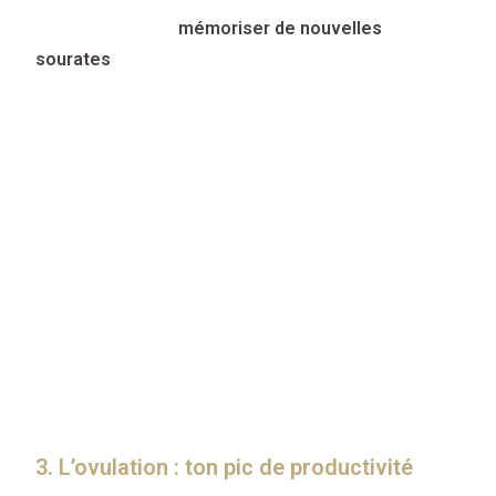
phase idéale pour
mémoriser de nouvelles
sourates
et avancer dans tes objectifs.
Ce que tu peux faire :
Planifie des sessions d’apprentissage plus
longues.
Révise en profondeur ce que tu as appris.
Ose te challenger avec des objectifs plus
importants.
Profite pleinement de cette période pour donner un
coup d’accélérateur à ton apprentissage du Coran.
3. L’ovulation : ton pic de productivité