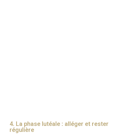
Cette courte phase (2-3 jours) est ton
pic d’énergie
du mois : ta mémoire est au top, ta concentration
optimale.
Ce que tu peux faire :
Consolide tes nouvelles mémorisations.
Poursuis les efforts que tu as commencé durant la
phase follicullaire
Continue à te surpasser
Même si cette phase est brève, exploite-la au
maximum.
4. La phase lutéale : alléger et rester
régulière