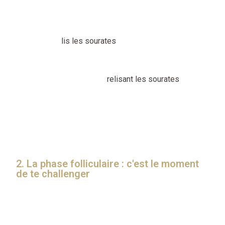
Ce que tu peux faire :
Écoute et
lis les sourates
que tu connais ou que tu
souhaites mémoriser.
Réviser en écoutant et
relisant les sourates
.
Lire le tafsir pour méditer sur le sens des versets.
Reste connectée au Coran pour éviter une coupure qui
pourrait entraîner une baisse de foi et de motivation.
2. La phase folliculaire : c'est le moment
de te challenger
Après tes menstrues, ton taux d’œstrogènes monte et
ça change tout : énergie, concentration, motivation… tu
te sens prête à déplacer des montagnes ! C’est la