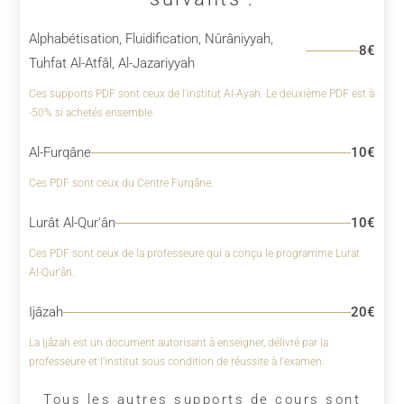
Alphabétisation, Fluidification, Nûrâniyyah,
8€
Tuhfat Al-Atfâl, Al-Jazariyyah
Ces supports PDF sont ceux de l'institut Al-Ayah. Le deuxième PDF est à
-50% si achetés ensemble.
Al-Furqâne
10€
Ces PDF sont ceux du Centre Furqâne.
Lurât Al-Qur'ân
10€
Ces PDF sont ceux de la professeure qui a conçu le programme Lurat
Al-Qur'ân.
Ijâzah
20€
La Ijâzah est un document autorisant à enseigner, délivré par la
professeure et l'institut sous condition de réussite à l'examen.
Tous les autres supports de cours sont