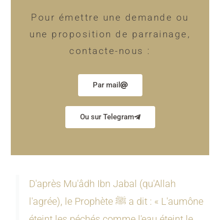
Pour émettre une demande ou
une proposition de parrainage,
contacte-nous :
Par mail
Ou sur Telegram
D'après Mu'âdh Ibn Jabal (qu'Allah
l'agrée), le Prophète ﷺ a dit : « L'aumône
éteint les péchés comme l'eau éteint le