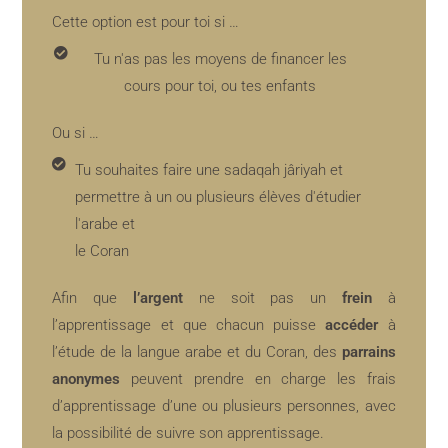
Cette option est pour toi si …
Tu n'as pas les moyens de financer les
cours pour toi, ou tes enfants
Ou si …
Tu souhaites faire une sadaqah jâriyah et
permettre à un ou plusieurs élèves d'étudier
l'arabe et
le Coran
Afin que
l’argent
ne soit pas un
frein
à
l’apprentissage et que chacun puisse
accéder
à
l’étude de la langue arabe et du Coran, des
parrains
anonymes
peuvent prendre en charge les frais
d’apprentissage d’une ou plusieurs personnes, avec
la possibilité de suivre son apprentissage.